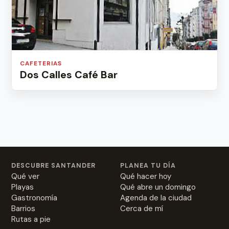
CAFETERIAS
Dos Calles Café Bar
DESCUBRE SANTANDER
PLANEA TU DÍA
Qué ver
Qué hacer hoy
Playas
Qué abre un domingo
Gastronomía
Agenda de la ciudad
Barrios
Cerca de mí
Rutas a pie