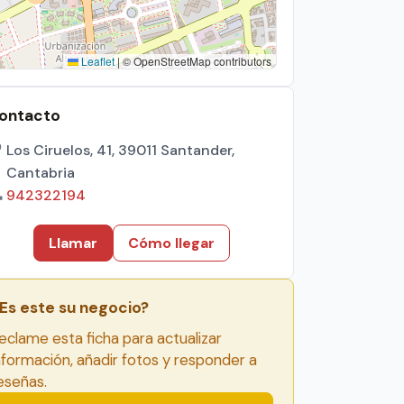
Leaflet
|
© OpenStreetMap contributors
ontacto
Los Ciruelos, 41, 39011 Santander,
Cantabria
942322194
Llamar
Cómo llegar
Es este su negocio?
eclame esta ficha para actualizar
nformación, añadir fotos y responder a
eseñas.