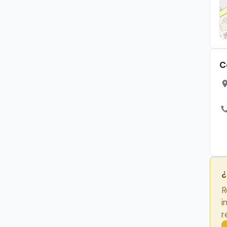
C
¿
R
i
r