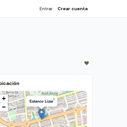
Entrar
Crear cuenta
bicación
+
×
Estanco Lizar
−