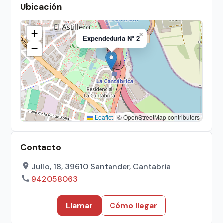
Ubicación
+
×
Expendeduria Nº 2
−
Leaflet
|
© OpenStreetMap contributors
Contacto
Julio, 18, 39610 Santander, Cantabria
942058063
Llamar
Cómo llegar