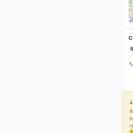
C
¿
R
i
r