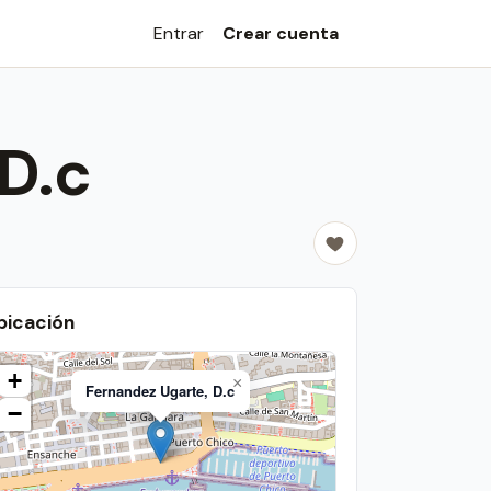
Entrar
Crear cuenta
D.c
bicación
+
×
Fernandez Ugarte, D.c
−