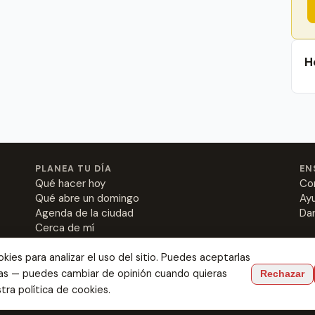
H
PLANEA TU DÍA
EN
Qué hacer hoy
Co
Qué abre un domingo
Ay
Agenda de la ciudad
Dar
Cerca de mí
ies para analizar el uso del sitio. Puedes aceptarlas
las — puedes cambiar de opinión cuando quieras
Rechazar
comer las mejores rabas hasta dónde enamorarte.
stra
política de cookies
.