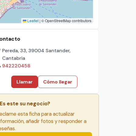
Leaflet
|
© OpenStreetMap contributors
ontacto
Pereda, 33, 39004 Santander,
Cantabria
942220458
Llamar
Cómo llegar
Es este su negocio?
eclame esta ficha para actualizar
nformación, añadir fotos y responder a
eseñas.