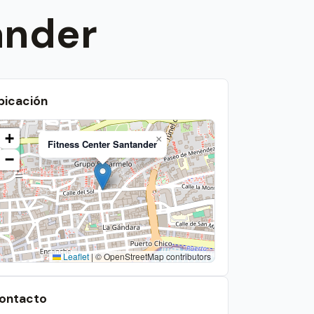
ander
bicación
+
×
Fitness Center Santander
−
Leaflet
|
© OpenStreetMap contributors
ontacto