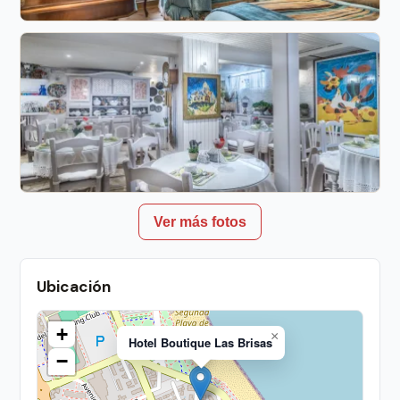
Ver más fotos
Ubicación
+
×
Hotel Boutique Las Brisas
−