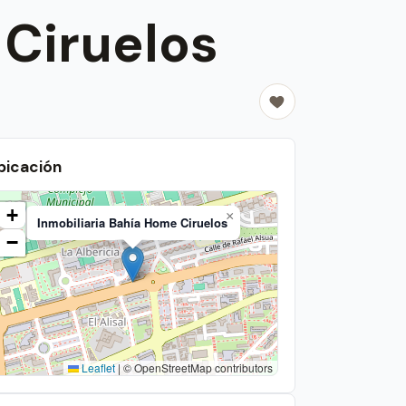
 Ciruelos
bicación
+
×
Inmobiliaria Bahía Home Ciruelos
−
Leaflet
|
© OpenStreetMap contributors