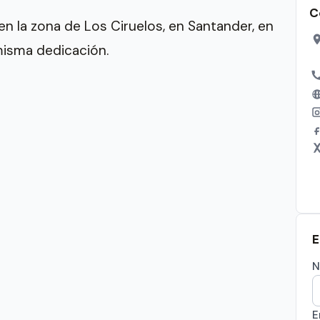
C
en la zona de Los Ciruelos, en Santander, en
isma dedicación.
E
N
E