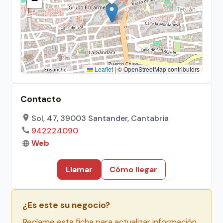
−
Leaflet
|
© OpenStreetMap contributors
Contacto
Sol, 47, 39003 Santander, Cantabria
942224090
Web
Llamar
Cómo llegar
¿Es este su negocio?
Reclame esta ficha para actualizar información,