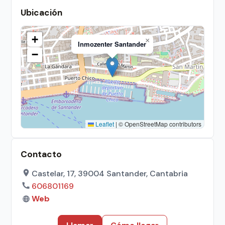
Ubicación
+
×
Inmozenter Santander
−
Leaflet
|
© OpenStreetMap contributors
Contacto
Castelar, 17, 39004 Santander, Cantabria
606801169
Web