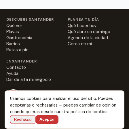
DESCUBRE SANTANDER
PLANEA TU DÍA
Qué ver
Qué hacer hoy
Playas
Qué abre un domingo
Gastronomía
Agenda de la ciudad
Barrios
Cerca de mí
Rutas a pie
ENSANTANDER
Contacto
Ayuda
Dar de alta mi negocio
Usamos cookies para analizar el uso del sitio. Puedes
aceptarlas o rechazarlas — puedes cambiar de opinión
Todo sobre Santander: desde dónde comer las
cuando quieras desde nuestra
política de cookies
.
mejores rabas hasta dónde enamorarte.
Rechazar
Aceptar
Idioma:
ES
EN