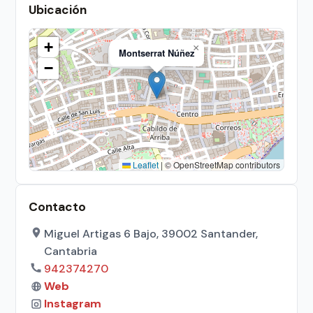
Ubicación
+
×
Montserrat Núñez
−
Leaflet
|
© OpenStreetMap contributors
Contacto
Miguel Artigas 6 Bajo, 39002 Santander,
Cantabria
942374270
Web
Instagram