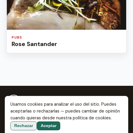
PUBS
Rose Santander
Usamos cookies para analizar el uso del sitio. Puedes
aceptarlas o rechazarlas — puedes cambiar de opinión
Todo sobre Santander: desde dónde comer las
cuando quieras desde nuestra
política de cookies
.
mejores rabas hasta dónde enamorarte.
Rechazar
Aceptar
Sobre nosotros
Contacto
Ayuda
Idioma:
ES
EN