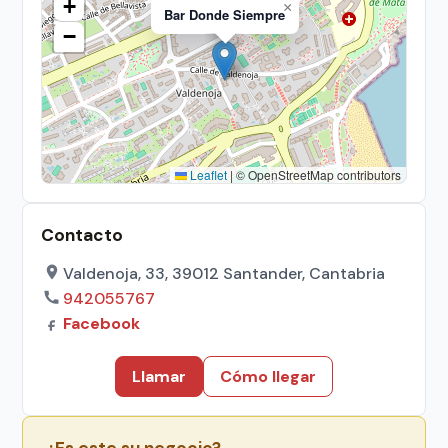
+
×
Bar Donde Siempre
−
Leaflet
|
© OpenStreetMap contributors
Contacto
Valdenoja, 33, 39012 Santander, Cantabria
942055767
Facebook
Llamar
Cómo llegar