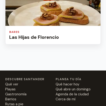
BARES
Las Hijas de Florencio
DESCUBRE SANTANDER
PLANEA TU DÍA
Qué ver
Qué hacer hoy
Playas
Qué abre un domingo
Gastronomía
Agenda de la ciudad
Barrios
Cerca de mí
Rutas a pie