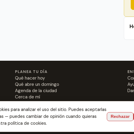
H
PLANEA TU DÍA
EN
Qué hacer hoy
Co
Qué abre un domingo
Ay
Agenda de la ciudad
Dar
Cerca de mí
ies para analizar el uso del sitio. Puedes aceptarlas
las — puedes cambiar de opinión cuando quieras
Rechazar
est rabas to where you might fall in love.
stra
política de cookies
.