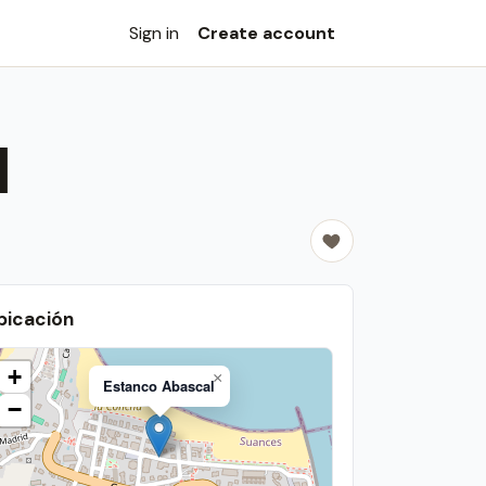
Sign in
Create account
l
bicación
+
×
Estanco Abascal
−