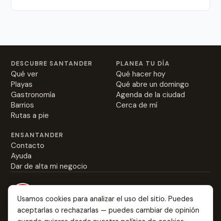
DESCUBRE SANTANDER
PLANEA TU DÍA
Qué ver
Qué hacer hoy
Playas
Qué abre un domingo
Gastronomía
Agenda de la ciudad
Barrios
Cerca de mí
Rutas a pie
ENSANTANDER
Contacto
Ayuda
Dar de alta mi negocio
Usamos cookies para analizar el uso del sitio. Puedes
aceptarlas o rechazarlas — puedes cambiar de opinión
Everything about Santander: from the best rabas to