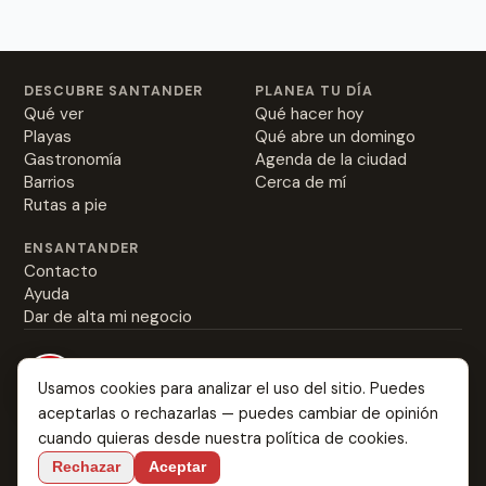
DESCUBRE SANTANDER
PLANEA TU DÍA
Qué ver
Qué hacer hoy
Playas
Qué abre un domingo
Gastronomía
Agenda de la ciudad
Barrios
Cerca de mí
Rutas a pie
ENSANTANDER
Contacto
Ayuda
Dar de alta mi negocio
Usamos cookies para analizar el uso del sitio. Puedes
aceptarlas o rechazarlas — puedes cambiar de opinión
Everything about Santander: from the best rabas to
cuando quieras desde nuestra
política de cookies
.
where you might fall in love.
Rechazar
Aceptar
Language:
ES
EN