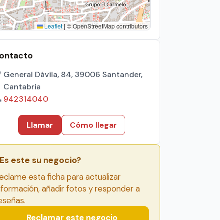
Leaflet
|
© OpenStreetMap contributors
ontacto
General Dávila, 84, 39006 Santander,
Cantabria
942314040
Llamar
Cómo llegar
Es este su negocio?
eclame esta ficha para actualizar
nformación, añadir fotos y responder a
eseñas.
Reclamar este negocio