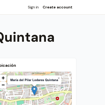
Sign in
Create account
 Quintana
bicación
+
×
María del Pilar Lodares Quintana
−