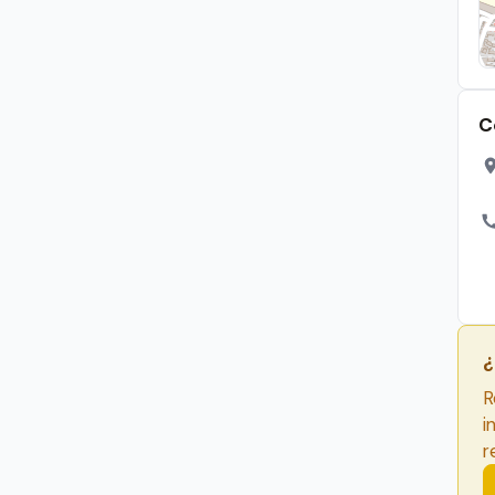
C
¿
R
i
r