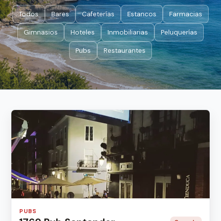
Todos
Bares
Cafeterías
Estancos
Farmacias
Gimnasios
Hoteles
Inmobiliarias
Peluquerías
Pubs
Restaurantes
PUBS