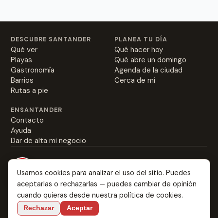
Next
DESCUBRE SANTANDER
PLANEA TU DÍA
Qué ver
Qué hacer hoy
Playas
Qué abre un domingo
Gastronomía
Agenda de la ciudad
Barrios
Cerca de mí
Rutas a pie
ENSANTANDER
Contacto
Ayuda
Dar de alta mi negocio
Usamos cookies para analizar el uso del sitio. Puedes
aceptarlas o rechazarlas — puedes cambiar de opinión
Everything about Santander: from the best rabas to
cuando quieras desde nuestra
política de cookies
.
where you might fall in love.
Rechazar
Aceptar
Language:
ES
EN