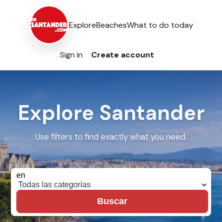
Explore
Beaches
What to do today
Sign in
Create account
Explore Santander
Use filters to find exactly what you need.
Buscar