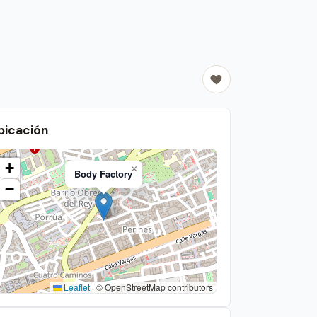
bicación
+
×
Body Factory
−
Leaflet
|
© OpenStreetMap contributors