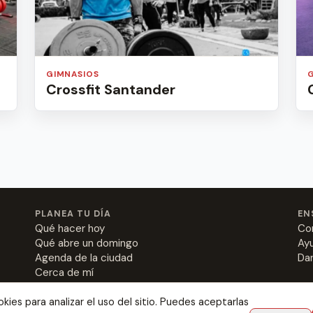
GIMNASIOS
Crossfit Santander
PLANEA TU DÍA
EN
Qué hacer hoy
Co
Qué abre un domingo
Ay
Agenda de la ciudad
Dar
Cerca de mí
ies para analizar el uso del sitio. Puedes aceptarlas