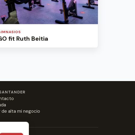
GIMNASIOS
GO fit Ruth Beitia
SANTANDER
ntacto
uda
 de alta mi negocio