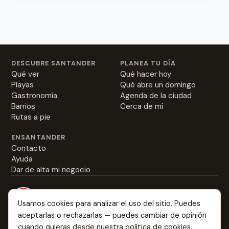
DESCUBRE SANTANDER
PLANEA TU DÍA
Qué ver
Qué hacer hoy
Playas
Qué abre un domingo
Gastronomía
Agenda de la ciudad
Barrios
Cerca de mí
Rutas a pie
ENSANTANDER
Contacto
Ayuda
Dar de alta mi negocio
Usamos cookies para analizar el uso del sitio. Puedes
aceptarlas o rechazarlas — puedes cambiar de opinión
Everything about Santander: from the best rabas to
cuando quieras desde nuestra
política de cookies
.