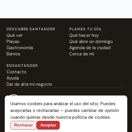
DESCUBRE SANTANDER
PLANEA TU DÍA
Qué ver
Qué hacer hoy
Playas
Qué abre un domingo
Gastronomía
Agenda de la ciudad
Barrios
Cerca de mí
ENSANTANDER
Contacto
Ayuda
Dar de alta mi negocio
Usamos cookies para analizar el uso del sitio. Puedes
aceptarlas o rechazarlas — puedes cambiar de opinión
Everything about Santander: from the best rabas to
cuando quieras desde nuestra
política de cookies
.
where you might fall in love.
Rechazar
Aceptar
Language:
ES
EN