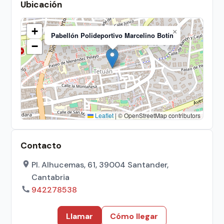
Ubicación
+
×
Pabellón Polideportivo Marcelino Botín
−
Leaflet
|
© OpenStreetMap contributors
Contacto
Pl. Alhucemas, 61, 39004 Santander,
Cantabria
942278538
Llamar
Cómo llegar