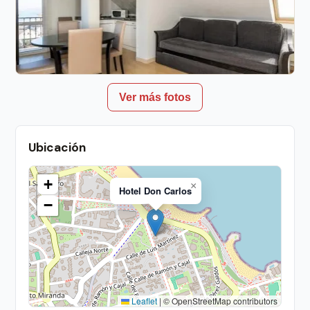
Ver más fotos
Ubicación
+
×
Hotel Don Carlos
−
Leaflet
|
© OpenStreetMap contributors