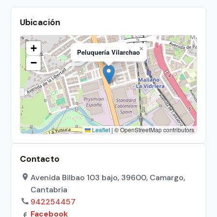
Ubicación
+
×
Peluquería Vilarchao
−
Leaflet
|
© OpenStreetMap contributors
Contacto
Avenida Bilbao 103 bajo, 39600, Camargo,
Cantabria
942254457
Facebook