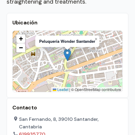
straightening and treatments.
Ubicación
+
×
Peluquería Wonder Santander
−
Leaflet
|
© OpenStreetMap contributors
Contacto
San Fernando, 8, 39010 Santander,
Cantabria
619935770