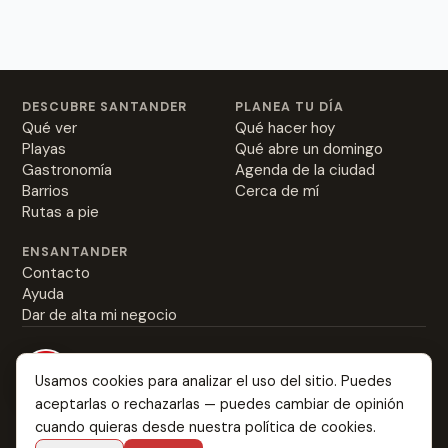
DESCUBRE SANTANDER
PLANEA TU DÍA
Qué ver
Qué hacer hoy
Playas
Qué abre un domingo
Gastronomía
Agenda de la ciudad
Barrios
Cerca de mí
Rutas a pie
ENSANTANDER
Contacto
Ayuda
Dar de alta mi negocio
Usamos cookies para analizar el uso del sitio. Puedes
aceptarlas o rechazarlas — puedes cambiar de opinión
Everything about Santander: from the best rabas to
cuando quieras desde nuestra
política de cookies
.
where you might fall in love.