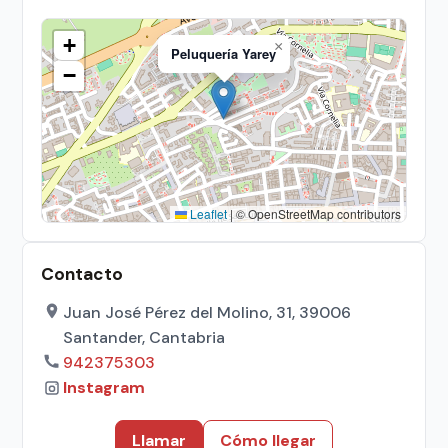
+
×
Peluquería Yarey
−
Leaflet
|
© OpenStreetMap contributors
Contacto
Juan José Pérez del Molino, 31, 39006
Santander, Cantabria
942375303
Instagram
Llamar
Cómo llegar