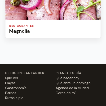
RESTAURANTES
Magnolia
DESCUBRE SANTANDER
PLANEA TU DÍA
Qué ver
Qué hacer hoy
Playas
Qué abre un domingo
Gastronomía
Agenda de la ciudad
Barrios
Cerca de mí
Rutas a pie