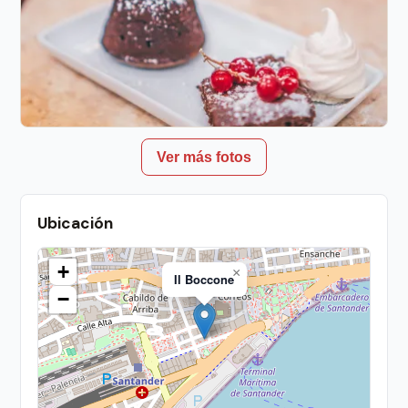
Ver más fotos
Ubicación
+
×
Il Boccone
−