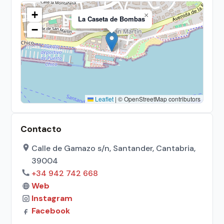
+
×
La Caseta de Bombas
−
Leaflet
|
© OpenStreetMap contributors
Contacto
Calle de Gamazo s/n, Santander, Cantabria,
39004
+34 942 742 668
Web
Instagram
Facebook