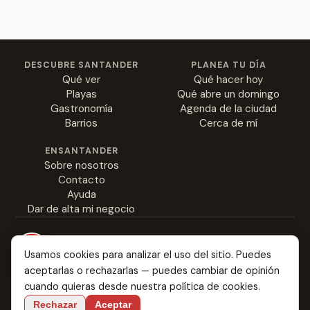
DESCUBRE SANTANDER
PLANEA TU DÍA
Qué ver
Qué hacer hoy
Playas
Qué abre un domingo
Gastronomía
Agenda de la ciudad
Barrios
Cerca de mí
ENSANTANDER
Sobre nosotros
Contacto
Ayuda
Dar de alta mi negocio
Usamos cookies para analizar el uso del sitio. Puedes
aceptarlas o rechazarlas — puedes cambiar de opinión
Everything about Santander: from the best rabas to
cuando quieras desde nuestra
política de cookies
.
where you might fall in love.
Rechazar
Aceptar
Language:
ES
EN