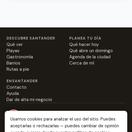
DESCUBRE SANTANDER
PLANEA TU DÍA
Qué ver
Qué hacer hoy
Playas
Qué abre un domingo
Gastronomía
Agenda de la ciudad
Barrios
Cerca de mí
Rutas a pie
ENSANTANDER
Contacto
Ayuda
Dar de alta mi negocio
Usamos cookies para analizar el uso del sitio. Puedes
aceptarlas o rechazarlas — puedes cambiar de opinión
Todo sobre Santander: desde dónde comer las