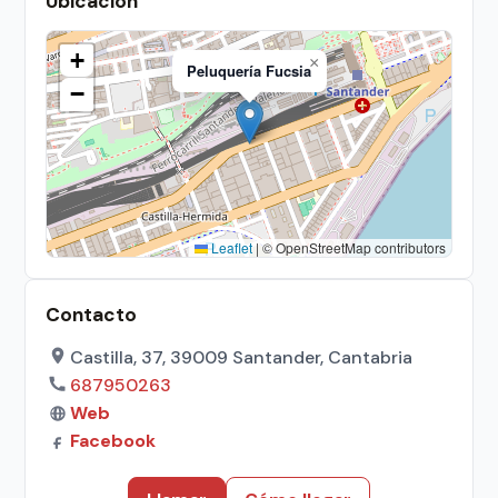
Ubicación
+
×
Peluquería Fucsia
−
Leaflet
|
© OpenStreetMap contributors
Contacto
Castilla, 37, 39009 Santander, Cantabria
687950263
Web
Facebook