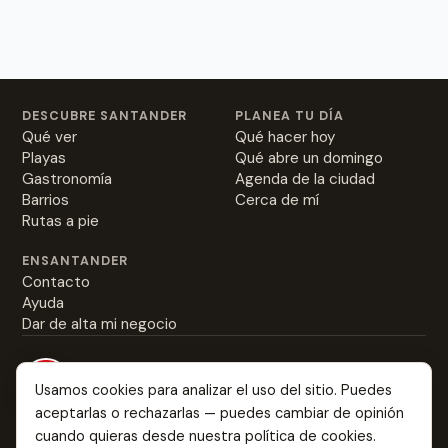
DESCUBRE SANTANDER
PLANEA TU DÍA
Qué ver
Qué hacer hoy
Playas
Qué abre un domingo
Gastronomía
Agenda de la ciudad
Barrios
Cerca de mí
Rutas a pie
ENSANTANDER
Contacto
Ayuda
Dar de alta mi negocio
Usamos cookies para analizar el uso del sitio. Puedes
aceptarlas o rechazarlas — puedes cambiar de opinión
Everything about Santander: from the best rabas to
cuando quieras desde nuestra
política de cookies
.
where you might fall in love.