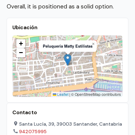
Overall, it is positioned as a solid option.
Ubicación
+
×
Peluqueria Matty Estilistas
−
Leaflet
|
© OpenStreetMap contributors
Contacto
Santa Lucía, 39, 39003 Santander, Cantabria
942075995