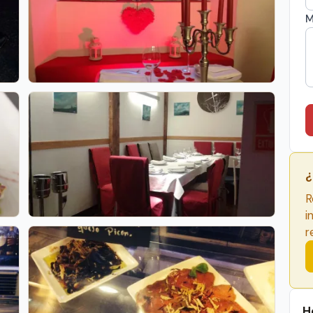
M
¿
R
i
r
H