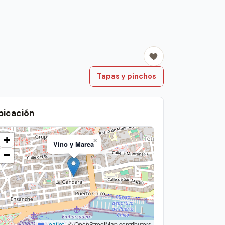
Tapas y pinchos
bicación
+
×
Vino y Marea
−
Leaflet
|
© OpenStreetMap contributors