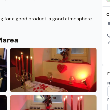
C
ing for a good product, a good atmosphere
 Marea
E
N
E