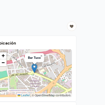
bicación
+
×
Bar Tuco
−
Leaflet
|
© OpenStreetMap contributors