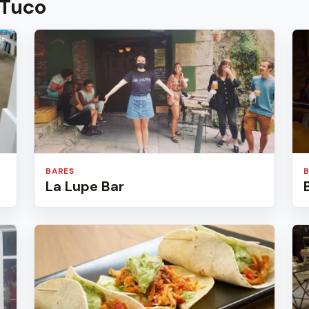
 Tuco
BARES
La Lupe Bar